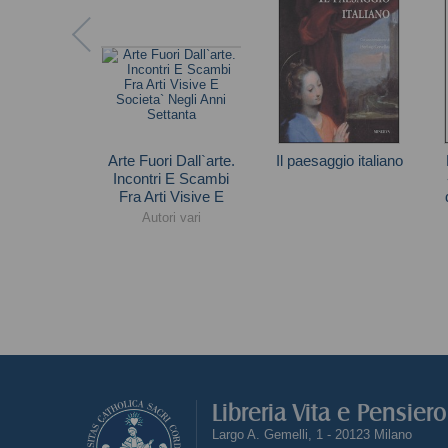
Arte Fuori Dall`arte.
Il paesaggio italiano
Incontri E Scambi
Andrea Emiliani
Fra Arti Visive E
Societa` Negli Anni
Autori vari
Settanta
Libreria Vita e Pensier
Largo A. Gemelli, 1 - 20123 Milano