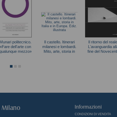
Munari politecnico.
Il castello. Itinerari
Il ritorno del reale
«Fare dell'arte con
milanesi e lombardi.
L'avanguardia all
qualunque mezzo»
Mito, arte, storia in
fine del Novecen
Italia e in Europa.
Autori vari
Hal Foster
Ediz. illustrata
o Milano
Informazioni
CONDIZIONI DI VENDITA