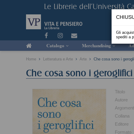
CHIUSU
Gli acquist
spediti a 
Catalogo
Merchandising
Ad
Home
Letteratura e Arte
Arte
Che cosa sono i gerogli
Che cosa sono i geroglifici
Titolo
Autore
Argomen
Collana
Editore
Formato