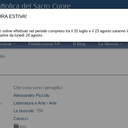
RA ESTIVA!
i online effettuati nel periodo compreso tra il 31 luglio e il 23 agosto saranno l
partire da lunedì 24 agosto.
ozioni
Pubblicazioni VP
Il Blog
La libreria
fici
Che cosa sono i geroglifici
Alessandro Piccolo
to
Letteratura e Arte
Arte
Le bussole
, 758
Carocci
Libro