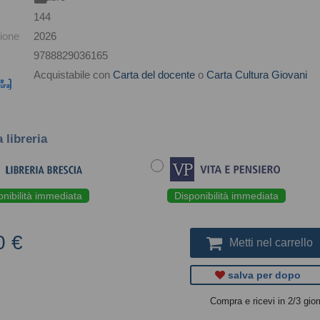
144
ione
2026
9788829036165
Acquistabile con
Carta del docente
o
Carta Cultura Giovani
a libreria
onibilità immediata
Disponibilità immediata
0 €
Metti nel carrello
salva per dopo
Compra e ricevi in 2/3 gior