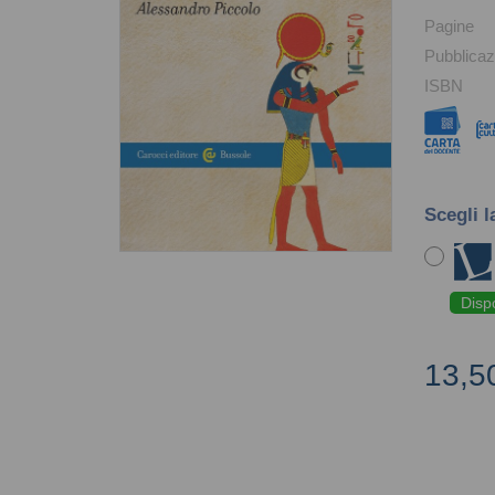
Pagine
Pubblicaz
ISBN
Scegli l
Disp
13,5