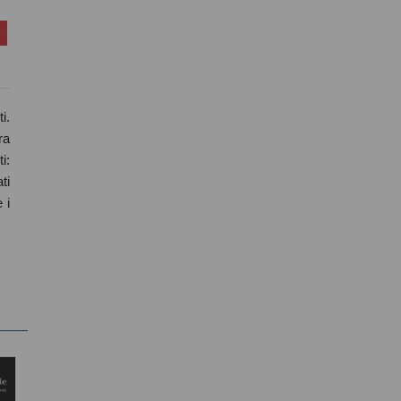
i.
ra
i:
ti
 i