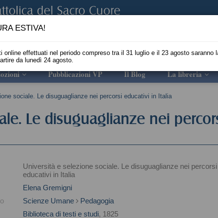
RA ESTIVA!
i online effettuati nel periodo compreso tra il 31 luglio e il 23 agosto saranno l
partire da lunedì 24 agosto.
ozioni
Pubblicazioni VP
Il Blog
La libreria
ione sociale. Le disuguaglianze nei percorsi educativi in Italia
ale. Le disuguaglianze nei percor
Università e selezione sociale. Le disuguaglianze nei percorsi
educativi in Italia
Elena Gremigni
to
Scienze Umane
Pedagogia
Biblioteca di testi e studi
, 1825