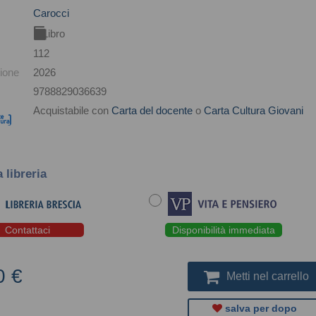
Carocci
Libro
112
ione
2026
9788829036639
Acquistabile con
Carta del docente
o
Carta Cultura Giovani
a libreria
Contattaci
Disponibilità immediata
0 €
Metti nel carrello
salva per dopo