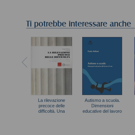
Ti potrebbe interessare anche
La rilevazione
Autismo a scuola.
precoce delle
Dimensioni
difficoltà. Una
educative del lavoro
ricerca-azione su
di rete
Paola Molteni
bambini da 0 a 6 anni