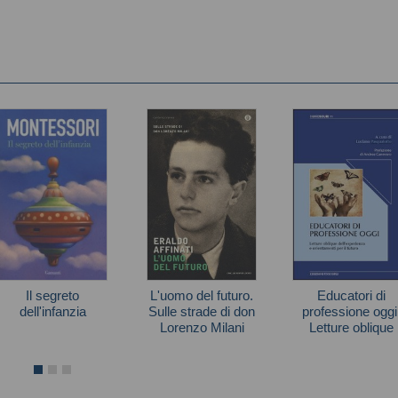
Il segreto
L'uomo del futuro.
Educatori di
dell'infanzia
Sulle strade di don
professione oggi
Lorenzo Milani
Letture oblique
Maria Montessori
dell'esperienza 
Affinati Eraldo
orientamenti per i
futuro