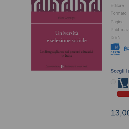
Editore
Formato
Pagine
Pubblicaz
ISBN
Scegli l
13,0