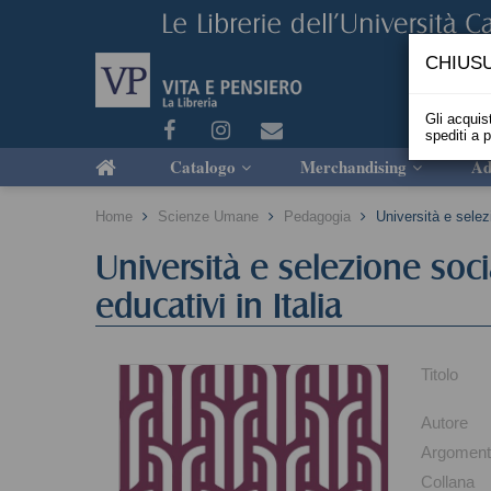
CHIUSU
Gli acquist
spediti a 
Catalogo
Merchandising
Ad
Home
Scienze Umane
Pedagogia
Università e selez
Università e selezione soci
educativi in Italia
Titolo
Autore
Argomen
Collana