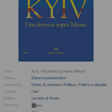
Titolo
Kyiv. Una fortezza sopra l'abisso
Autore
Elena Kostioukovitch
Argomento
Diritto, Economia e Politica
Politica e attualità
Collana
I fari
Editore
La nave di Teseo
Formato
Libro