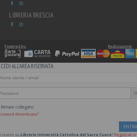
LIBRERIA BRESCIA
Powered by:
Realizzazione:
CCEDI ALL'AREA RISERVATA
Rimani collegato
ssword dimenticata?
ENTR
i nuovo su
Librerie Università Cattolica del Sacro Cuore
?
Registrati o