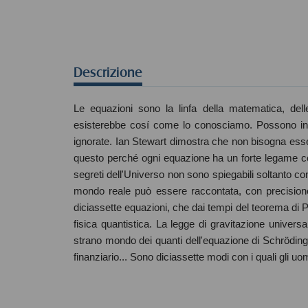
Descrizione
Le equazioni sono la linfa della matematica, del
esisterebbe cosí come lo conosciamo. Possono inc
ignorate. Ian Stewart dimostra che non bisogna esse
questo perché ogni equazione ha un forte legame con 
segreti dell'Universo non sono spiegabili soltanto con
mondo reale può essere raccontata, con precisione
diciassette equazioni, che dai tempi del teorema di Pi
fisica quantistica. La legge di gravitazione universa
strano mondo dei quanti dell'equazione di Schrödinge
finanziario... Sono diciassette modi con i quali gli uom