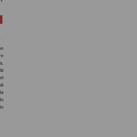
ni
on
re
a,
ti
el
li
la
lo
to