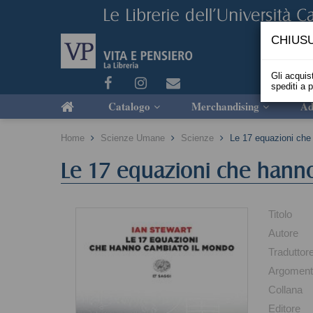
CHIUSU
Gli acquist
spediti a 
Catalogo
Merchandising
Ad
Home
Scienze Umane
Scienze
Le 17 equazioni che
Le 17 equazioni che hann
Titolo
Autore
Traduttor
Argomen
Collana
Editore