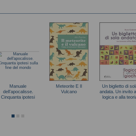
Manuale
Meteorite E Il
Un biglietto di so
dell'apocalisse.
Vulcano
andata. Un invito a
Cinquanta ipotesi
logica e alla teori
Aldo Piombino
sulla fine del mondo
dei giochi
Alok Jha
Codenotti Bruno