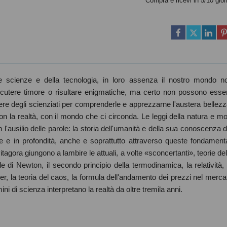
Compra e ricevi in 5/10 gior
le scienze e della tecnologia, in loro assenza il nostro mondo n
utere timore o risultare enigmatiche, ma certo non possono esse
re degli scienziati per comprenderle e apprezzarne l'austera bellezz
la realtà, con il mondo che ci circonda. Le leggi della natura e mol
 l'ausilio delle parole: la storia dell'umanità e della sua conoscenza d
 e in profondità, anche e soprattutto attraverso queste fondamenta
tagora giungono a lambire le attuali, a volte «sconcertanti», teorie del
le di Newton, il secondo principio della termodinamica, la relatività, 
r, la teoria del caos, la formula dell'andamento dei prezzi nel merca
ini di scienza interpretano la realtà da oltre tremila anni.