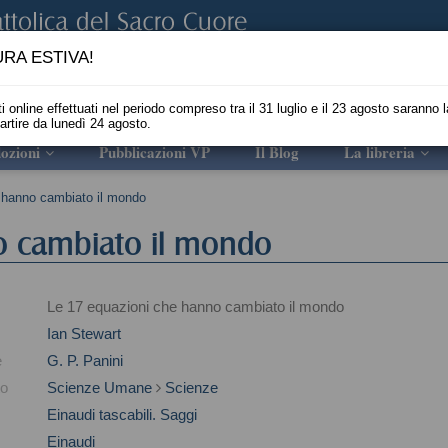
RA ESTIVA!
i online effettuati nel periodo compreso tra il 31 luglio e il 23 agosto saranno l
partire da lunedì 24 agosto.
ozioni
Pubblicazioni VP
Il Blog
La libreria
 hanno cambiato il mondo
o cambiato il mondo
Le 17 equazioni che hanno cambiato il mondo
Ian Stewart
e
G. P. Panini
to
Scienze Umane
Scienze
Einaudi tascabili. Saggi
Einaudi