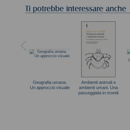
Ti potrebbe interessare anche
Geografia umana.
Ambienti animali e
Un approccio visuale
ambienti umani. Una
passeggiata in mondi
Autori vari
sconosciuti e
Jakob von Uexküll
invisibili