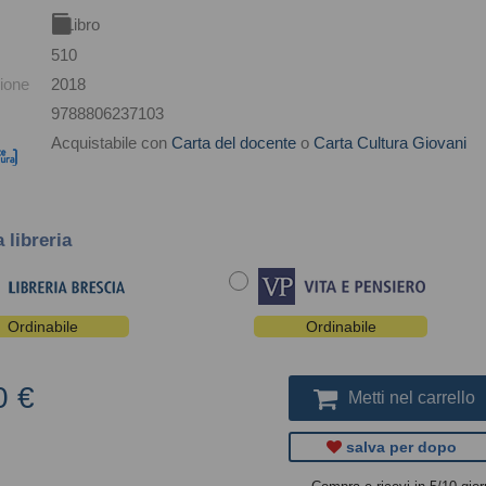
Libro
510
ione
2018
9788806237103
Acquistabile con
Carta del docente
o
Carta Cultura Giovani
a libreria
Ordinabile
Ordinabile
0 €
Metti nel carrello
salva per dopo