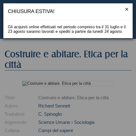
CHIUSURA ESTIVA!
Gli acquisti online effettuati nel periodo compreso tra il 31 luglio e il
23 agosto saranno lavorati e spediti a partire da lunedì 24 agosto.
EN
Costruire e abitare. Etica per la
città
Titolo
Costruire e abitare. Etica per la città
Autore
Richard Sennett
Traduttore
C. Spinoglio
Argomento
Scienze Umane
Sociologia
Collana
Campi del sapere