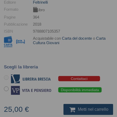
Editore
Feltrinelli
Formato
Libro
Pagine
364
Pubblicazione
2018
ISBN
9788807105357
Acquistabile con
Carta del docente
o
Carta
Cultura Giovani
Scegli la libreria
Contattaci
Disponibilità immediata
25,00 €
Metti nel carrello