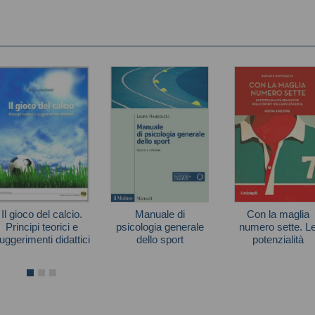
Il gioco del calcio.
Manuale di
Con la maglia
Principi teorici e
psicologia generale
numero sette. L
uggerimenti didattici
dello sport
potenzialità
educative dello sp
Mario Bonfanti
Laura Mandolesi
Raffaele Mantegaz
nell'adolescenz