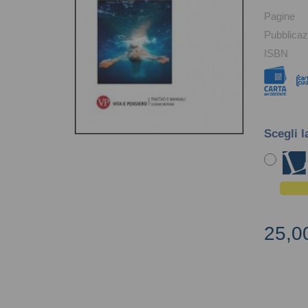
Pagine
Pubblicaz
ISBN
Scegli l
25,0