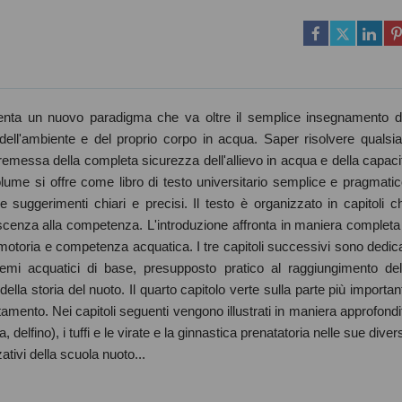
enta un nuovo paradigma che va oltre il semplice insegnamento d
dell'ambiente e del proprio corpo in acqua. Saper risolvere qualsia
remessa della completa sicurezza dell'allievo in acqua e della capaci
olume si offre come libro di testo universitario semplice e pragmatic
 suggerimenti chiari e precisi. Il testo è organizzato in capitoli c
scenza alla competenza. L'introduzione affronta in maniera completa
otoria e competenza acquatica. I tre capitoli successivi sono dedica
hemi acquatici di base, presupposto pratico al raggiungimento del
a storia del nuoto. Il quarto capitolo verte sulla parte più importan
amento. Nei capitoli seguenti vengono illustrati in maniera approfondi
ana, delfino), i tuffi e le virate e la ginnastica prenatatoria nelle sue diver
zativi della scuola nuoto...