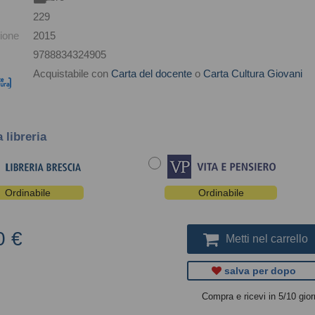
229
ione
2015
9788834324905
Acquistabile con
Carta del docente
o
Carta Cultura Giovani
a libreria
Ordinabile
Ordinabile
0 €
Metti nel carrello
salva per dopo
Compra e ricevi in 5/10 gior