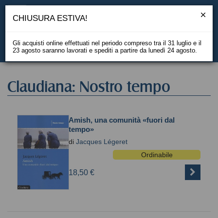
CHIUSURA ESTIVA!
Gli acquisti online effettuati nel periodo compreso tra il 31 luglio e il
23 agosto saranno lavorati e spediti a partire da lunedì 24 agosto.
EN
Claudiana: Nostro tempo
Amish, una comunità «fuori dal
tempo»
di
Jacques Légeret
Ordinabile
18,50 €