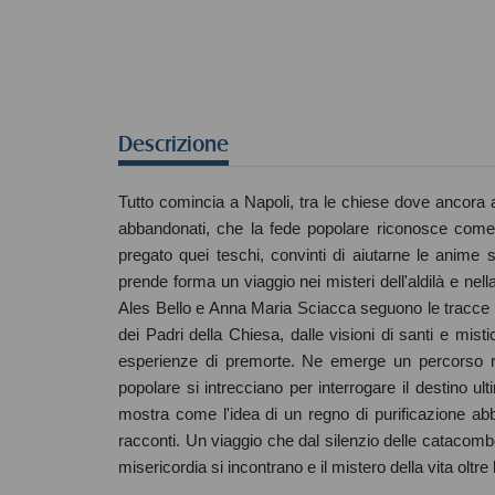
Descrizione
Tutto comincia a Napoli, tra le chiese dove ancora a
abbandonati, che la fede popolare riconosce come
pregato quei teschi, convinti di aiutarne le anime 
prende forma un viaggio nei misteri dell'aldilà e nell
Ales Bello e Anna Maria Sciacca seguono le tracce del
dei Padri della Chiesa, dalle visioni di santi e mis
esperienze di premorte. Ne emerge un percorso ricco 
popolare si intrecciano per interrogare il destino ul
mostra come l'idea di un regno di purificazione ab
racconti. Un viaggio che dal silenzio delle catacombe
misericordia si incontrano e il mistero della vita oltr