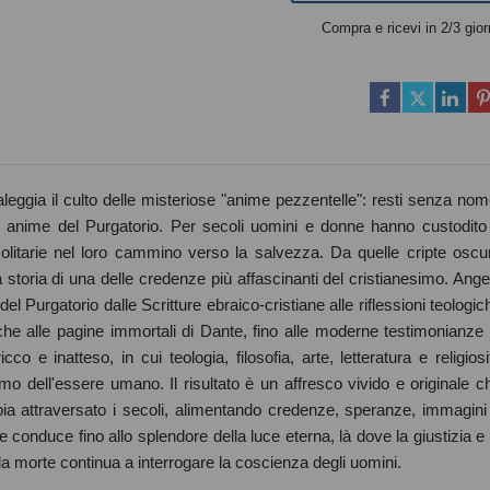
Compra e ricevi in 2/3 gior
leggia il culto delle misteriose "anime pezzentelle": resti senza nom
 anime del Purgatorio. Per secoli uomini e donne hanno custodito
solitarie nel loro cammino verso la salvezza. Da quelle cripte oscu
a storia di una delle credenze più affascinanti del cristianesimo. Ange
 Purgatorio dalle Scritture ebraico-cristiane alle riflessioni teologic
tiche alle pagine immortali di Dante, fino alle moderne testimonianze 
e inatteso, in cui teologia, filosofia, arte, letteratura e religiosi
timo dell'essere umano. Il risultato è un affresco vivido e originale c
bia attraversato i secoli, alimentando credenze, speranze, immagini
 conduce fino allo splendore della luce eterna, là dove la giustizia e 
e la morte continua a interrogare la coscienza degli uomini.