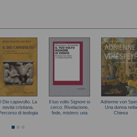
Il Dio capovolto. La
Il tuo volto Signore io
Adrienne von Spey
novità cristiana.
cerco. Rivelazione,
Una donna nella
Percorso di teologia
fede, mistero: una
Chiesa
fondamentale
teologia
Autori vari
Testaferri Francesco
Paradiso Marcello
fondamentale