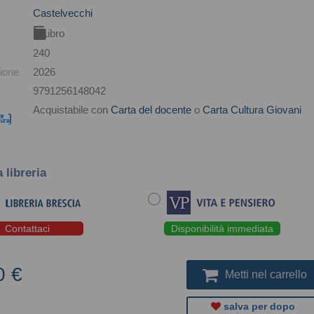
Castelvecchi
Libro
240
ione
2026
9791256148042
Acquistabile con
Carta del docente
o
Carta Cultura Giovani
a libreria
Contattaci
Disponibilità immediata
0 €
Metti nel carrello
salva per dopo