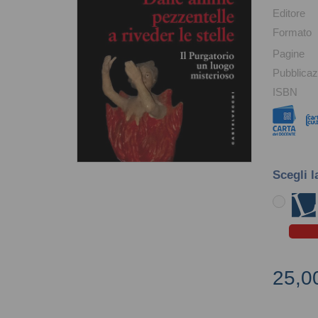
Editore
Formato
Pagine
Pubblicaz
ISBN
Scegli l
25,0