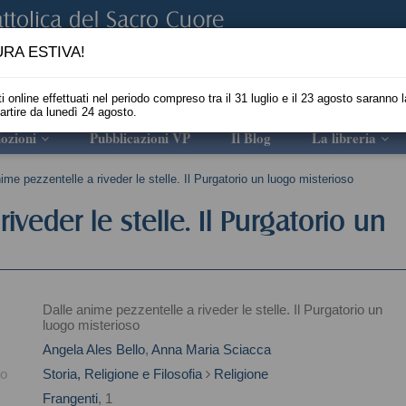
RA ESTIVA!
i online effettuati nel periodo compreso tra il 31 luglio e il 23 agosto saranno l
partire da lunedì 24 agosto.
ozioni
Pubblicazioni VP
Il Blog
La libreria
ime pezzentelle a riveder le stelle. Il Purgatorio un luogo misterioso
iveder le stelle. Il Purgatorio un
Dalle anime pezzentelle a riveder le stelle. Il Purgatorio un
luogo misterioso
Angela Ales Bello
,
Anna Maria Sciacca
to
Storia, Religione e Filosofia
Religione
Frangenti
, 1