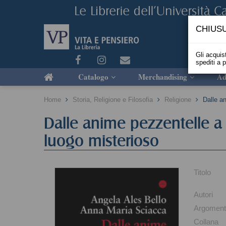
CHIUSU
Gli acquist
spediti a 
Catalogo
Merchandising
Ad
Home
Storia, Religione e Filosofia
Religione
Dalle an
Dalle anime pezzentelle a r
luogo misterioso
Titolo
Autori
Argomen
Collana