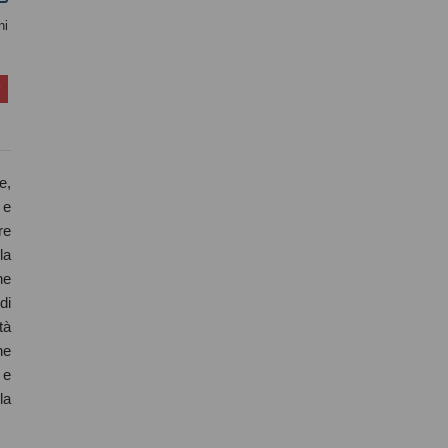
ni
e,
 e
re
la
he
di
tà
he
 e
la