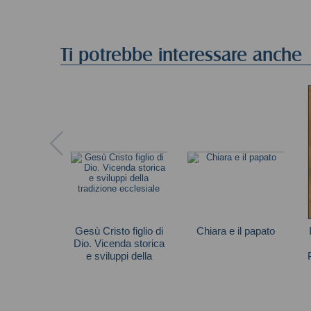
Ti potrebbe interessare anche
Gesù Cristo figlio di
Chiara e il papato
Dio. Vicenda storica
Alberzoni M. Pia
e sviluppi della
tradizione ecclesiale
Ciola Nicola