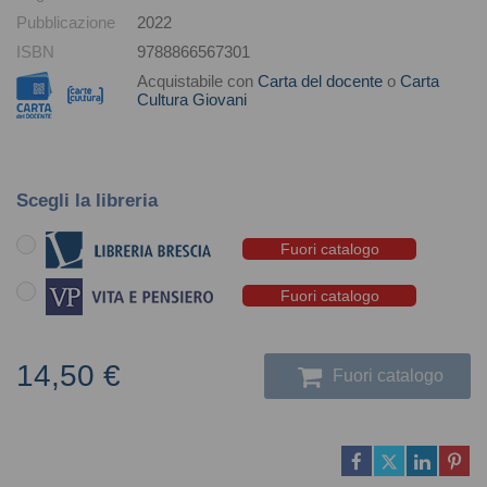
Pubblicazione
2022
ISBN
9788866567301
Acquistabile con
Carta del docente
o
Carta
Cultura Giovani
Scegli la libreria
Fuori catalogo
Fuori catalogo
14,50 €
Fuori catalogo