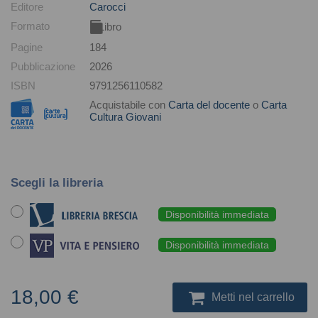
Editore
Carocci
Formato
Libro
Pagine
184
Pubblicazione
2026
ISBN
9791256110582
Acquistabile con
Carta del docente
o
Carta
Cultura Giovani
Scegli la libreria
Disponibilità immediata
Disponibilità immediata
18,00 €
Metti nel carrello