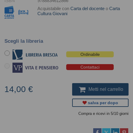
ISBN
9788834612866
Acquistabile con
Carta del docente
o
Carta
Cultura Giovani
Scegli la libreria
Ordinabile
Contattaci
14,00 €
Metti nel carrello
salva per dopo
Compra e ricevi in 5/10 giorni