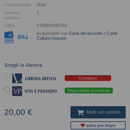
Pubblicazione
2026
Numero
2
edizione
ISBN
9788842935759
Acquistabile con
Carta del docente
o
Carta
Cultura Giovani
Scegli la libreria
Contattaci
Disponibilità immediata
20,00 €
Metti nel carrello
salva per dopo