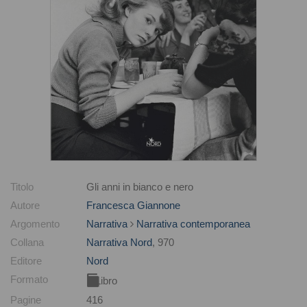
Titolo
Gli anni in bianco e nero
Autore
Francesca Giannone
Argomento
Narrativa
Narrativa contemporanea
Collana
Narrativa Nord
, 970
Editore
Nord
Formato
Libro
Pagine
416