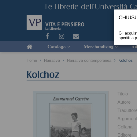
CHIUSU
Gli acquist
spediti a 
Catalogo
Merchandising
Ad
Home
Narrativa
Narrativa contemporanea
Kolchoz
Kolchoz
Titolo
Autore
Traduttor
Argomen
Collana
Editore