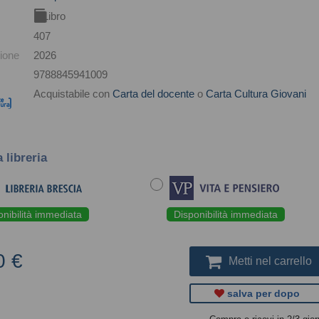
Libro
407
ione
2026
9788845941009
Acquistabile con
Carta del docente
o
Carta Cultura Giovani
a libreria
onibilità immediata
Disponibilità immediata
0 €
Metti nel carrello
salva per dopo