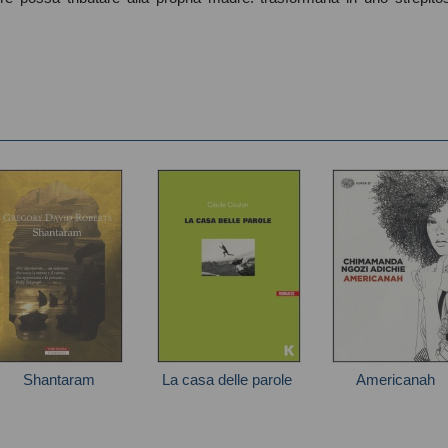
Shantaram
La casa delle parole
Americanah
regory David Roberts
Cécile Coulon
Chimamanda Ngoz
Adichie