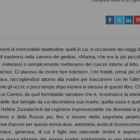
Compra e ricevi in 2/3 gior
nti di memorabile beatitudine: quelli in cui, in occasione dei viaggi d
i trasferirsi nella camera dei genitori. «Marina, che era la più piccol
ri materassi o semplicemente mettevamo dei cuscini intorno al letto.
hoz. Ci piaceva da morire fare kolchoz». I tre fratelli, ormai più c
pice, raccogliendosi attorno alla madre per trascorrere con lei l'ulti
le gli occhi; e poco tempo dopo inizierà la stesura di questo libro. C
i Carrère, da quel formidabile narratore che è, ricostruisce la storia
delle due famiglie da cui discendeva sua madre, quella russa e quel
 Hélène Zourabichvili dal cognome impronunciabile sia diventata la p
prima e della Russia poi, fino a essere eletta segretaria perpet
one d'amore per questa donna dura, autoritaria, avida di riconoscimen
ace, generosa, di cui il figlio non nasconde ombre e asprezz
re possa tributare alla propria madre: trasformarla in uno strepito