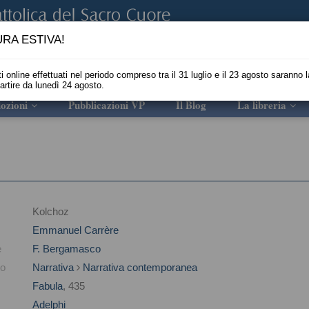
RA ESTIVA!
i online effettuati nel periodo compreso tra il 31 luglio e il 23 agosto saranno l
partire da lunedì 24 agosto.
ozioni
Pubblicazioni VP
Il Blog
La libreria
Kolchoz
Emmanuel Carrère
e
F. Bergamasco
to
Narrativa
Narrativa contemporanea
Fabula
, 435
Adelphi