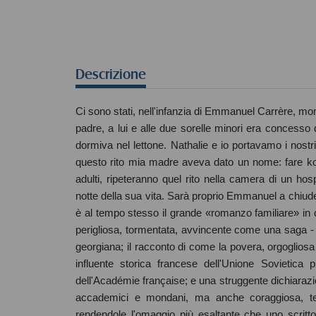
Descrizione
Ci sono stati, nell'infanzia di Emmanuel Carrère, mome
padre, a lui e alle due sorelle minori era concesso d
dormiva nel lettone. Nathalie e io portavamo i nost
questo rito mia madre aveva dato un nome: fare kolc
adulti, ripeteranno quel rito nella camera di un hos
notte della sua vita. Sarà proprio Emmanuel a chiuder
è al tempo stesso il grande «romanzo familiare» in cu
perigliosa, tormentata, avvincente come una saga - 
georgiana; il racconto di come la povera, orgogliosa
influente storica francese dell'Unione Sovietica 
dell'Académie française; e una struggente dichiarazi
accademici e mondani, ma anche coraggiosa, ten
rendendole l'omaggio più esaltante che uno scritto