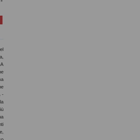
ni
el
a,
 A
he
ma
he
 -
la
iù
ua
ti
e,
so