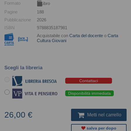
Formato
Libro
Pagine
188
Pubblicazione
2026
ISBN
9788835187981
Acquistabile con
Carta del docente
o
Carta
Cultura Giovani
Scegli la libreria
Contattaci
Disponibilità immediata
26,00 €
Metti nel carrello
salva per dopo