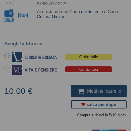
ISBN
9788840012421
Acquistabile con
Carta del docente
o
Carta
Cultura Giovani
Scegli la libreria
Ordinabile
Contattaci
10,00 €
Metti nel carrello
salva per dopo
Compra e ricevi in 5/10 giorni