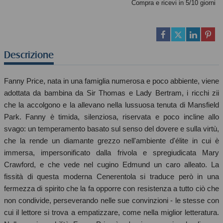
Compra e ricevi in 5/10 giorni
Descrizione
Fanny Price, nata in una famiglia numerosa e poco abbiente, viene
adottata da bambina da Sir Thomas e Lady Bertram, i ricchi zii
che la accolgono e la allevano nella lussuosa tenuta di Mansfield
Park. Fanny è timida, silenziosa, riservata e poco incline allo
svago: un temperamento basato sul senso del dovere e sulla virtù,
che la rende un diamante grezzo nell'ambiente d'élite in cui è
immersa, impersonificato dalla frivola e spregiudicata Mary
Crawford, e che vede nel cugino Edmund un caro alleato. La
fissità di questa moderna Cenerentola si traduce però in una
fermezza di spirito che la fa opporre con resistenza a tutto ciò che
non condivide, perseverando nelle sue convinzioni - le stesse con
cui il lettore si trova a empatizzare, come nella miglior letteratura.