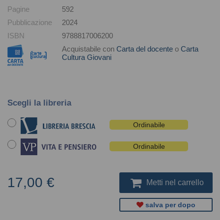
Pagine
592
Pubblicazione
2024
ISBN
9788817006200
Acquistabile con
Carta del docente
o
Carta
Cultura Giovani
Scegli la libreria
Ordinabile
Ordinabile
17,00 €
Metti nel carrello
salva per dopo