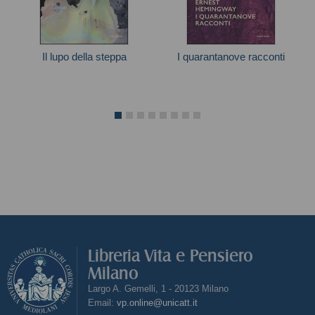
Il lupo della steppa
I quarantanove racconti
Hermann Hesse
Ernest Hemingway
Libreria Vita e Pensiero
Milano
Largo A. Gemelli, 1 - 20123 Milano
Email:
vp.online@unicatt.it