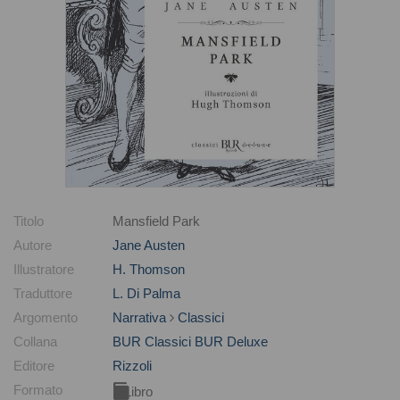
Titolo
Mansfield Park
Autore
Jane Austen
Illustratore
H. Thomson
Traduttore
L. Di Palma
Argomento
Narrativa
Classici
Collana
BUR Classici BUR Deluxe
Editore
Rizzoli
Formato
Libro