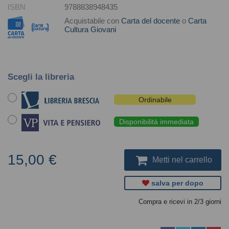
ISBN
9788838948435
Acquistabile con
Carta del docente
o
Carta
Cultura Giovani
Scegli la libreria
Ordinabile
Disponibilità immediata
15,00 €
Metti nel carrello
salva per dopo
Compra e ricevi in 2/3 giorni