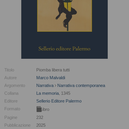
Titolo
Piomba libera tutti
Autore
Marco Malvaldi
Argomento
Narrativa
Narrativa contemporanea
Collana
La memoria
, 1345
Editore
Sellerio Editore Palermo
Formato
Libro
Pagine
232
Pubblicazione
2025