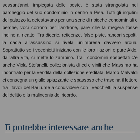
sessant'anni, impiegata delle poste, è stata strangolata nel
parcheggio del suo condominio in centro a Pisa. Tutti gli inquilini
del palazzo la detestavano per una serie di ripicche condominiali e
perché, voci corrono per l'androne, pare che la megera fosse
incline al ricatto. Tra dicerie, reticenze, false piste, rancori sepolti,
la cacia all'assassino si rivela un'impresa davvero ardua.
Soprattutto se i vecchietti iniziano con le loro illazioni e pure Aldo,
dall'altra vita, ci mette lo zampino. Tra i condomini sospettati c'è
anche Viola Stefanelli, collezionista di cd e vinili che Massimo ha
incontrato per la vendita della collezione ereditata. Marco Malvaldi
ci consegna un giallo spiazzante e spassoso che trascina il lettore
tra i tavoli del BarLume a condividere con i vecchietti la suspense
del delitto e la malinconia del ricordo.
Ti potrebbe interessare anche