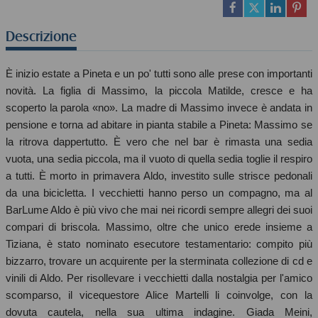
Descrizione
È inizio estate a Pineta e un po' tutti sono alle prese con importanti
novità. La figlia di Massimo, la piccola Matilde, cresce e ha
scoperto la parola «no». La madre di Massimo invece è andata in
pensione e torna ad abitare in pianta stabile a Pineta: Massimo se
la ritrova dappertutto. È vero che nel bar è rimasta una sedia
vuota, una sedia piccola, ma il vuoto di quella sedia toglie il respiro
a tutti. È morto in primavera Aldo, investito sulle strisce pedonali
da una bicicletta. I vecchietti hanno perso un compagno, ma al
BarLume Aldo è più vivo che mai nei ricordi sempre allegri dei suoi
compari di briscola. Massimo, oltre che unico erede insieme a
Tiziana, è stato nominato esecutore testamentario: compito più
bizzarro, trovare un acquirente per la sterminata collezione di cd e
vinili di Aldo. Per risollevare i vecchietti dalla nostalgia per l'amico
scomparso, il vicequestore Alice Martelli li coinvolge, con la
dovuta cautela, nella sua ultima indagine. Giada Meini,