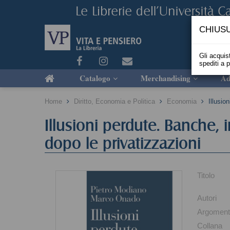
CHIUSU
Gli acquist
spediti a 
Catalogo
Merchandising
Ad
Home
Diritto, Economia e Politica
Economia
Illusio
Illusioni perdute. Banche, i
dopo le privatizzazioni
Titolo
Autori
Argomen
Collana