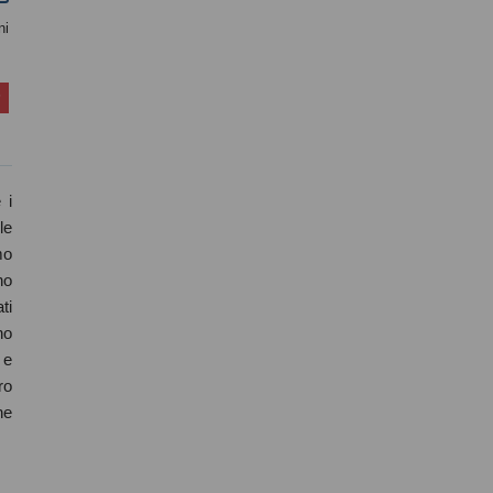
ni
 i
le
mo
no
ti
no
 e
ro
ne