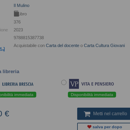
Il Mulino
Libro
376
ione
2023
9788815387738
Acquistabile con
Carta del docente
o
Carta Cultura Giovani
a libreria
onibilità immediata
Disponibilità immediata
0 €
Metti nel carrello
salva per dopo