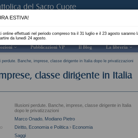
RA ESTIVA!
i online effettuati nel periodo compreso tra il 31 luglio e il 23 agosto saranno l
partire da lunedì 24 agosto.
ozioni
Pubblicazioni VP
Il Blog
La libreria
ni perdute. Banche, imprese, classe dirigente in Italia dopo le privatizzazioni
mprese, classe dirigente in Italia
Illusioni perdute. Banche, imprese, classe dirigente in Italia
dopo le privatizzazioni
Marco Onado
,
Modiano Pietro
to
Diritto, Economia e Politica
Economia
Saggi