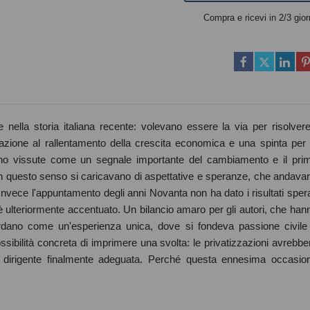
Compra e ricevi in 2/3 gior
 nella storia italiana recente: volevano essere la via per risolvere
zione al rallentamento della crescita economica e una spinta per 
rano vissute come un segnale importante del cambiamento e il pri
in questo senso si caricavano di aspettative e speranze, che andava
Invece l'appuntamento degli anni Novanta non ha dato i risultati spera
i si è ulteriormente accentuato. Un bilancio amaro per gli autori, che han
ordano come un'esperienza unica, dove si fondeva passione civile
sibilità concreta di imprimere una svolta: le privatizzazioni avrebbe
se dirigente finalmente adeguata. Perché questa ennesima occasio