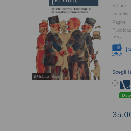
Editore
Formato
Pagine
Pubblicaz
ISBN
Scegli l
Disp
35,0