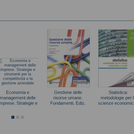
Economia e
Gestione delle
Statistica:
management delle
risorse umane.
metodologie per l
imprese. Strategie e
Fondamenti. Ediz.
scienze economic
strumenti per la
mylab. Con e-text
e sociali
Autori vari
Gary Dessler
Simone Borra
competitività e la
gestione aziendale