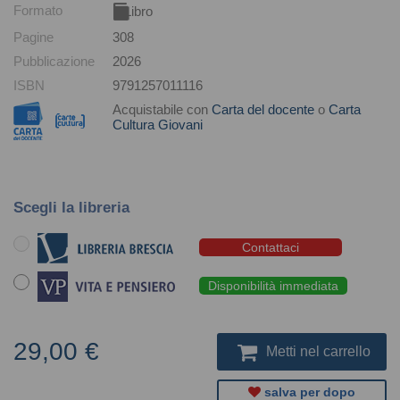
Formato
Libro
Pagine
308
Pubblicazione
2026
ISBN
9791257011116
Acquistabile con
Carta del docente
o
Carta
Cultura Giovani
Scegli la libreria
Contattaci
Disponibilità immediata
29,00 €
Metti nel carrello
salva per dopo