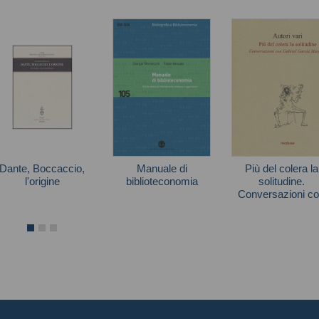
Dante, Boccaccio,
Manuale di
Più del colera la
l'origine
biblioteconomia
solitudine.
Conversazioni c
Chiecchi Giuseppe
Autori vari
García Márque