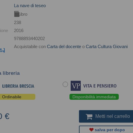
La nave di teseo
Libro
238
ione
2016
9788893440202
Acquistabile con
Carta del docente
o
Carta Cultura Giovani
a libreria
Ordinabile
Disponibilità immediata
0 €
Metti nel carrello
salva per dopo