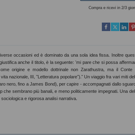
Compra e ricevi in 2/3 gior
n diverse occasioni ed è dominato da una sola idea fissa. Inoltre ques
iustifica anche il titolo, è la seguente: 'mi pare che si possa afferma
ome origine e modello dottrinale non Zarathustra, ma il Conte 
ta nazionale, III, "Letteratura popolare")." Un viaggio fra vari miti del
saro nero, fino a James Bond), per capire - accompagnati dallo sguar
pop che sembrano più banali, e meno politicamente impegnati. Una del
ne sociologica e rigorosa analisi narrativa.