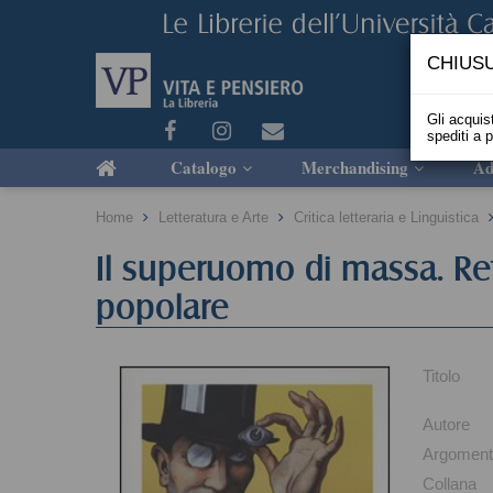
CHIUSU
Gli acquist
spediti a 
Catalogo
Merchandising
Ad
Home
Letteratura e Arte
Critica letteraria e Linguistica
Il superuomo di massa. Re
popolare
Titolo
Autore
Argomen
Collana