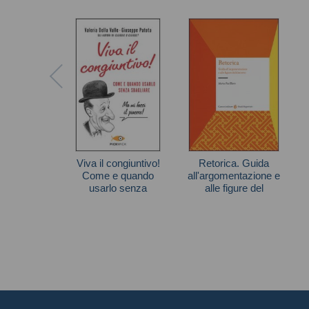
Viva il congiuntivo!
Retorica. Guida
Come e quando
all'argomentazione e
usarlo senza
alle figure del
sbagliare
discorso
Autori vari
Maria Pia Ellero