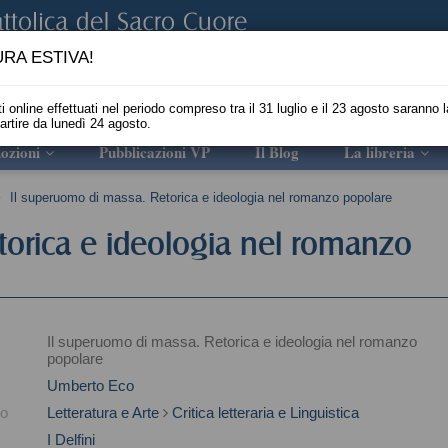
RA ESTIVA!
i online effettuati nel periodo compreso tra il 31 luglio e il 23 agosto saranno l
partire da lunedì 24 agosto.
ozioni
Pubblicazioni VP
Il Blog
La libreria
Il superuomo di massa. Retorica e ideologia nel romanzo popolare
torica e ideologia nel romanzo
Il superuomo di massa. Retorica e ideologia nel romanzo
popolare
Umberto Eco
to
Letteratura e Arte
Critica letteraria e Linguistica
I Delfini