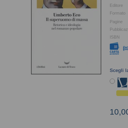
Editore
Formato
Pagine
Pubblicaz
ISBN
Scegli l
10,0