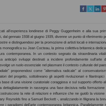
cati all'esperienza londinese di Peggy Guggenheim e alla sua pri
i, dal gennaio 1938 al giugno 1939, divenne un punto di riferimento p
tre e distinguendosi per la promozione di artisti locali e internaziona
una monografica su Jean Cocteau, la prima collettiva britannica dedica
ura contemporanea. In un contesto segnato da straordinaria vitali
sa anticipò sviluppi destinati a incidere profondamente sull'arte d
 svolge un ruolo essenziale nel plasmare il contesto culturale del pae
iale" proponendosi come "alternativa radicale" al conservatoris
ri del progetto, sottolineano gli aspetti rivoluzionari e filantropici 
base di una visione curatoriale coraggiosa e sul supporto offerto al
a dettagliatamente in rassegna una fase decisiva nella formazione 
struiscono la rete di relazioni e influenze che ne guidò la visione 
y Reynolds fino a Samuel Beckett -, analizzando in filigrana la bre
ere i paradigmi dell'arte contemporanea britannica. Parallelamente 