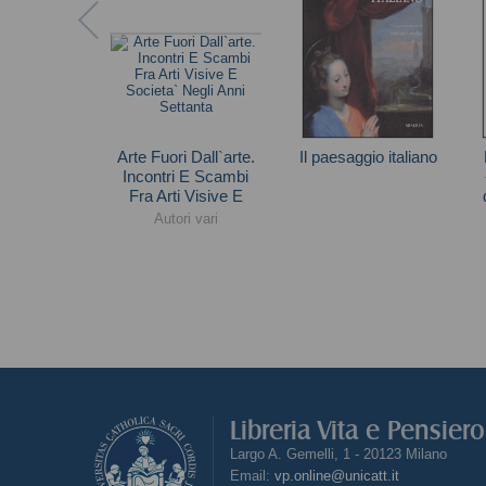
Arte Fuori Dall`arte.
Il paesaggio italiano
Incontri E Scambi
Andrea Emiliani
Fra Arti Visive E
Societa` Negli Anni
Autori vari
Settanta
Libreria Vita e Pensier
Largo A. Gemelli, 1 - 20123 Milano
Email:
vp.online@unicatt.it