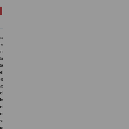
ma
er
li
ta
tà
el
se
mo
di
la
di
di
ve
ne