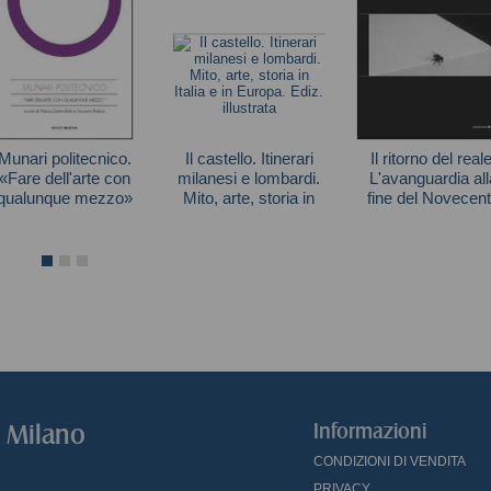
Munari politecnico.
Il castello. Itinerari
Il ritorno del reale
«Fare dell'arte con
milanesi e lombardi.
L'avanguardia all
qualunque mezzo»
Mito, arte, storia in
fine del Novecen
Italia e in Europa.
Autori vari
Hal Foster
Ediz. illustrata
o Milano
Informazioni
CONDIZIONI DI VENDITA
PRIVACY