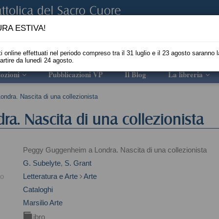
RA ESTIVA!
i online effettuati nel periodo compreso tra il 31 luglio e il 23 agosto saranno l
partire da lunedì 24 agosto.
ozioni
Pubblicazioni VP
Il Blog
La libreria
dra. Nascita di una collezionista
. Nascita di una collezionista
Peggy Guggenheim a Londra. Nascita di una collezionista
G. Subelyte
,
S. Grant
to
Letteratura e Arte
Arte
Cataloghi
Marsilio Arte
Libro