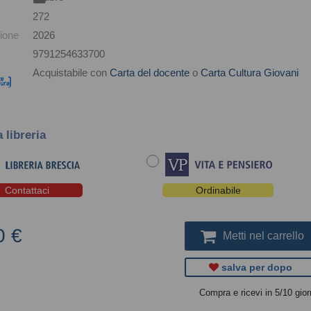
272
ione
2026
9791254633700
Acquistabile con
Carta del docente
o
Carta Cultura Giovani
a libreria
Contattaci
Ordinabile
0 €
Metti nel carrello
salva per dopo
Compra e ricevi in 5/10 gior