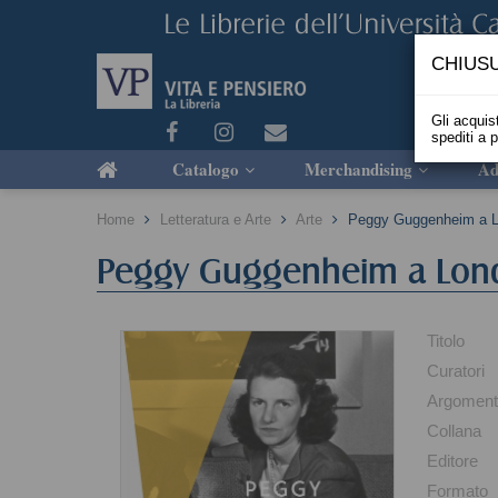
CHIUSU
Gli acquist
spediti a 
Catalogo
Merchandising
Ad
Home
Letteratura e Arte
Arte
Peggy Guggenheim a Lon
Peggy Guggenheim a Londra
Titolo
Curatori
Argomen
Collana
Editore
Formato