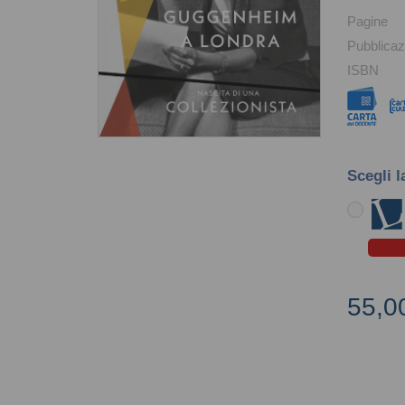
Pagine
Pubblicaz
ISBN
Scegli l
55,0