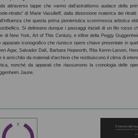
oda attraverso tappe che vanno dall'astrattismo audace della pri
-ritratto" di Marie Vassilieff, dalla distorsione materica dei ritratti 
all'influenza che questa prima pionieristica scommessa artistica eb
ostbellico. Si delineano dunque i passaggi iniziali di un filo rosso c
le di New York, Art of This Century, e infine della Peggy Guggenhe
o apparato iconografico che riunisce opere chiave presentate in quel
ileen Agar, Salvador Dalí, Barbara Hepworth, Rita Kernn-Larsen, Hen
 arricchito da materiali d'archivio che restituiscono il clima di inten
eristica, nonché da apparati che riassumono la cronologia delle ope
Guggenheim Jaune.