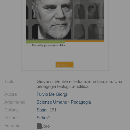
Titolo
Giovanni Gentile e l'educazione fascista. Una
pedagogia teologico-politica
Autore
Fulvio De Giorgi
Argomento
Scienze Umane
Pedagogia
Collana
Saggi
, 191
Editore
Scholé
Formato
Libro