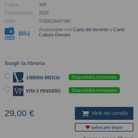
Pagine
368
Pubblicazione
2026
ISBN
9788828407980
Acquistabile con
Carta del docente
o
Carta
Cultura Giovani
Scegli la libreria
Disponibilità immediata
Disponibilità immediata
29,00 €
Metti nel carrello
salva per dopo