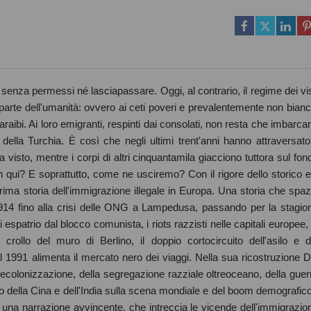
senza permessi né lasciapassare. Oggi, al contrario, il regime dei vis
parte dell'umanità: ovvero ai ceti poveri e prevalentemente non bianc
raibi. Ai loro emigranti, respinti dai consolati, non resta che imbarcar
della Turchia. È così che negli ultimi trent'anni hanno attraversato 
 visto, mentre i corpi di altri cinquantamila giacciono tuttora sul fon
 qui? E soprattutto, come ne usciremo? Con il rigore dello storico e 
prima storia dell'immigrazione illegale in Europa. Una storia che spaz
 1914 fino alla crisi delle ONG a Lampedusa, passando per la stagio
di espatrio dal blocco comunista, i riots razzisti nelle capitali europee, 
rollo del muro di Berlino, il doppio cortocircuito dell'asilo e d
dal 1991 alimenta il mercato nero dei viaggi. Nella sua ricostruzione D
decolonizzazione, della segregazione razziale oltreoceano, della guer
rno della Cina e dell'India sulla scena mondiale e del boom demografico
o è una narrazione avvincente, che intreccia le vicende dell'immigrazio