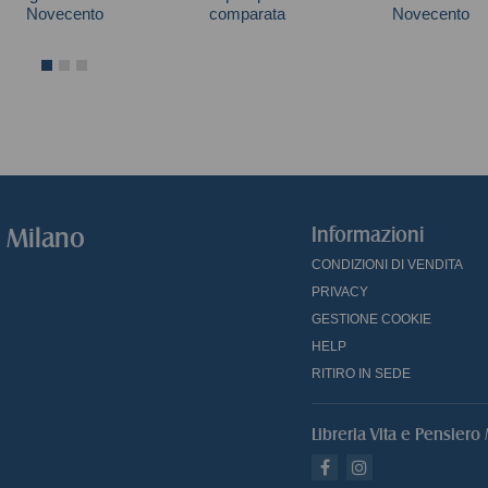
Novecento
comparata
Novecento
Bruno Maida
Autori vari
Alatri Giovanna
o Milano
Informazioni
CONDIZIONI DI VENDITA
PRIVACY
GESTIONE COOKIE
HELP
RITIRO IN SEDE
Libreria Vita e Pensiero