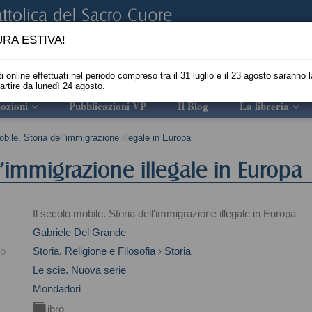
RA ESTIVA!
i online effettuati nel periodo compreso tra il 31 luglio e il 23 agosto saranno l
partire da lunedì 24 agosto.
ozioni
Pubblicazioni VP
Il Blog
La libreria
obile. Storia dell'immigrazione illegale in Europa
ll'immigrazione illegale in Europa
Il secolo mobile. Storia dell'immigrazione illegale in Europa
Gabriele Del Grande
to
Storia, Religione e Filosofia
Storia
Le scie. Nuova serie
Mondadori
Libro