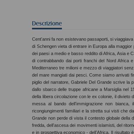
Descrizione
Cent'anni fa non esistevano passaporti, si viaggiava 
di Schengen vieta di entrare in Europa alla maggior 
dei paesi a medio e basso reddito di Africa, Asia e Ca
di contrabbando dai porti franchi del Nord Africa e 
Mediterraneo tre milioni e mezzo di viaggiatori senza
del mare mangiati dai pesci. Come siamo arrivati fin
piglio del narratore, Gabriele Del Grande scrive la 
dallo sbarco delle truppe africane a Marsiglia nel
della libera circolazione con le ex colonie, il divieto 
messa al bando dell'immigrazione non bianca, il c
ricongiungimenti familiari e la stretta sui visti che 
Grande non perde di vista il contesto globale della 
fredda, dell'ascesa dei movimenti islamisti, del rito
e in prospettiva economico - dell'Africa. Il risultat