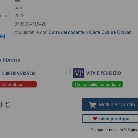
636
ione
2023
9788804718420
Acquistabile con
Carta del docente
o
Carta Cultura Giovani
a libreria
Contattaci
Disponibilità immediata
0 €
Metti nel carrello
salva per dopo
Compra e ricevi in 2/3 gior