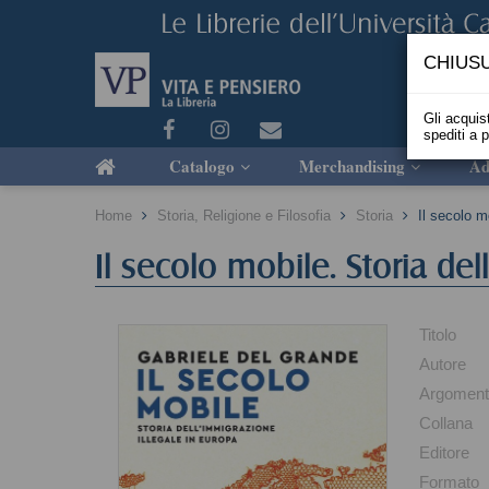
CHIUSU
Gli acquist
spediti a 
Catalogo
Merchandising
Ad
Home
Storia, Religione e Filosofia
Storia
Il secolo m
Il secolo mobile. Storia de
Titolo
Autore
Argomen
Collana
Editore
Formato