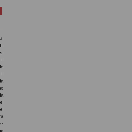
ti
hi
si
il
do
il
ia
ne
la
ei
el
ra
 -
ne