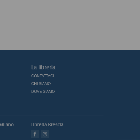
religione d'occidente
1918-2008 (le)
Merlo 
Gelernter David
Fabi Lucio
La libreria
CONTATTACI
CHI SIAMO
DOVE SIAMO
 Milano
Libreria Brescia