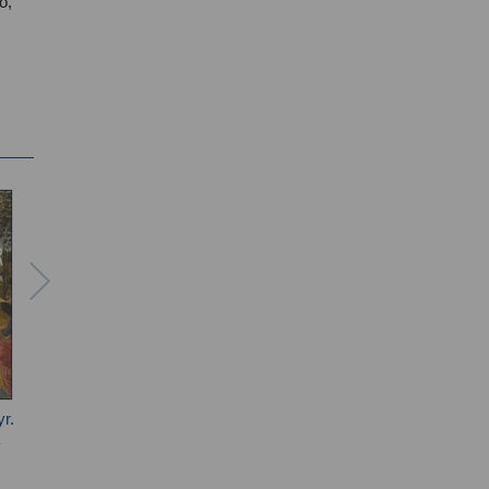
o,
r.
266. Jorge Mario
L'umanità di Dio
Non p
Bergoglio Franciscus
strani
Autori vari
P.P.
politiche
tra so
Aldo Maria Valli
Ambrosin