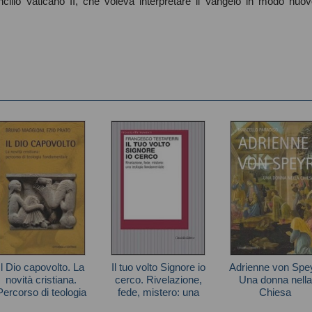
ncilio Vaticano II, che voleva interpretare il Vangelo in modo nuov
Il Dio capovolto. La
Il tuo volto Signore io
Adrienne von Spey
novità cristiana.
cerco. Rivelazione,
Una donna nella
Percorso di teologia
fede, mistero: una
Chiesa
fondamentale
teologia
Autori vari
Testaferri Francesco
Paradiso Marcello