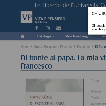
CHIUSU
Gli acquist
spediti a 
Catalogo
Merchandising
Ad
Home
Storia, Religione e Filosofia
Religione
Di fron
Di fronte al papa. La mia vi
Francesco
Titolo
Autore
Traduttor
Argomen