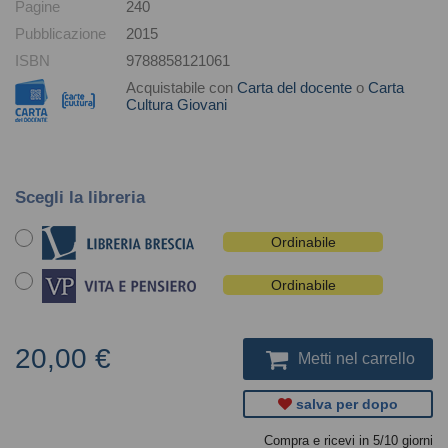
Pagine
240
Pubblicazione
2015
ISBN
9788858121061
Acquistabile con
Carta del docente
o
Carta
Cultura Giovani
Scegli la libreria
Ordinabile
Ordinabile
20,00 €
Metti nel carrello
salva per dopo
Compra e ricevi in 5/10 giorni