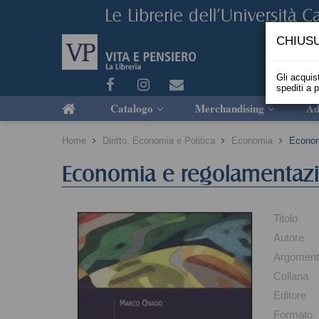
CHIUSU
Gli acquist
spediti a 
Catalogo
Merchandising
Ad
Home
Diritto, Economia e Politica
Economia
Econom
Economia e regolamentazio
Titolo
Autore
Argomen
Collana
Editore
Formato