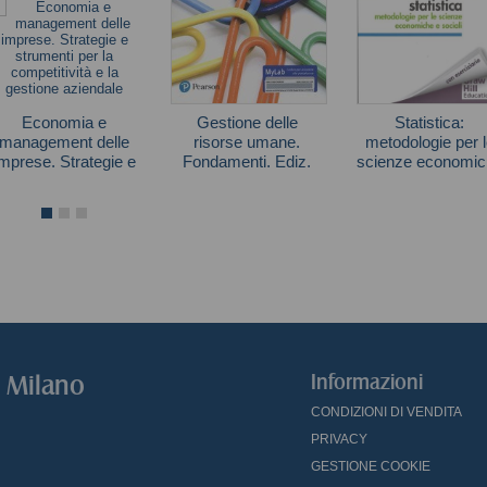
Economia e
Gestione delle
Statistica:
management delle
risorse umane.
metodologie per l
imprese. Strategie e
Fondamenti. Ediz.
scienze economic
strumenti per la
mylab. Con e-text
e sociali
Autori vari
Gary Dessler
Simone Borra
competitività e la
gestione aziendale
o Milano
Informazioni
CONDIZIONI DI VENDITA
PRIVACY
GESTIONE COOKIE