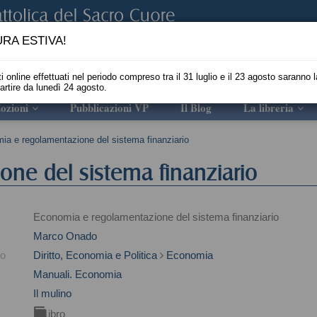
RA ESTIVA!
i online effettuati nel periodo compreso tra il 31 luglio e il 23 agosto saranno l
partire da lunedì 24 agosto.
ozioni
Pubblicazioni VP
Il Blog
La libreria
ia e regolamentazione del sistema finanziario
ne del sistema finanziario
Economia e regolamentazione del sistema finanziario
Marco Onado
to
Diritto, Economia e Politica
Economia
Manuali. Economia
Il mulino
Libro