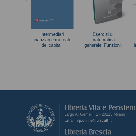
Intermediari
Esercizi di
finanziari e mercato
matematica
dei capitali
generale. Funzioni,
limiti, continuità
Giuliano Iannotta
Libreria Vita e Pensier
Largo A. Gemelli, 1 - 20123 Milano
Email:
vp.online@unicatt.it
Libreria Brescia