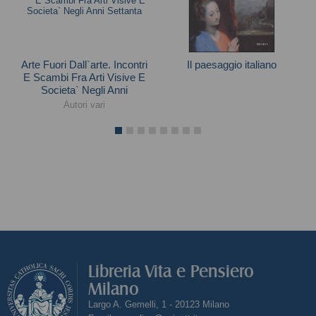
Arte Fuori Dall`arte. Incontri
Il paesaggio italiano
E Scambi Fra Arti Visive E
Andrea Emiliani
Societa` Negli Anni
Settanta
Autori vari
Libreria Vita e Pensiero
Milano
Largo A. Gemelli, 1 - 20123 Milano