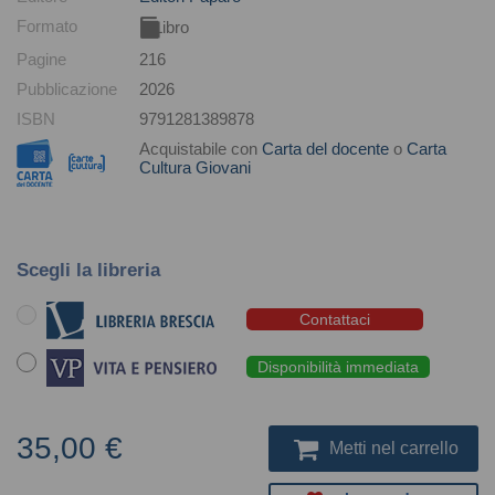
Formato
Libro
Pagine
216
Pubblicazione
2026
ISBN
9791281389878
Acquistabile con
Carta del docente
o
Carta
Cultura Giovani
Scegli la libreria
Contattaci
Disponibilità immediata
35,00 €
Metti nel carrello