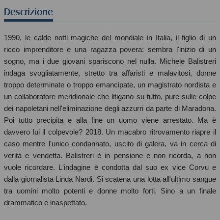
Descrizione
1990, le calde notti magiche del mondiale in Italia, il figlio di un
ricco imprenditore e una ragazza povera: sembra l'inizio di un
sogno, ma i due giovani spariscono nel nulla. Michele Balistreri
indaga svogliatamente, stretto tra affaristi e malavitosi, donne
troppo determinate o troppo emancipate, un magistrato nordista e
un collaboratore meridionale che litigano su tutto, pure sulle colpe
dei napoletani nell'eliminazione degli azzurri da parte di Maradona.
Poi tutto precipita e alla fine un uomo viene arrestato. Ma è
davvero lui il colpevole? 2018. Un macabro ritrovamento riapre il
caso mentre l'unico condannato, uscito di galera, va in cerca di
verità e vendetta. Balistreri è in pensione e non ricorda, a non
vuole ricordare. L'indagine è condotta dal suo ex vice Corvu e
dalla giornalista Linda Nardi. Si scatena una lotta all'ultimo sangue
tra uomini molto potenti e donne molto forti. Sino a un finale
drammatico e inaspettato.