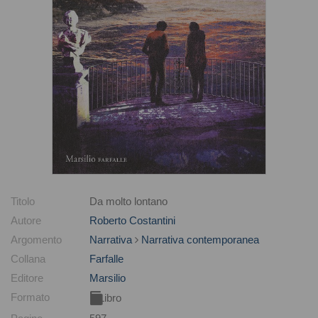
Titolo
Da molto lontano
Autore
Roberto Costantini
Argomento
Narrativa
Narrativa contemporanea
Collana
Farfalle
Editore
Marsilio
Formato
Libro