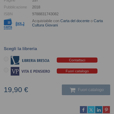
Pagine
597
Pubblicazione
2018
ISBN
9788831743082
Acquistabile con
Carta del docente
o
Carta
Cultura Giovani
Scegli la libreria
Contattaci
Fuori catalogo
19,90 €
Fuori catalogo