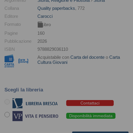
Argomento
Storia, Religione e Filosofia
Storia
Collana
Quality paperbacks
, 772
Editore
Carocci
Formato
Libro
Pagine
160
Pubblicazione
2026
ISBN
9788829036110
Acquistabile con
Carta del docente
o
Carta
Cultura Giovani
Scegli la libreria
Contattaci
Disponibilità immediata