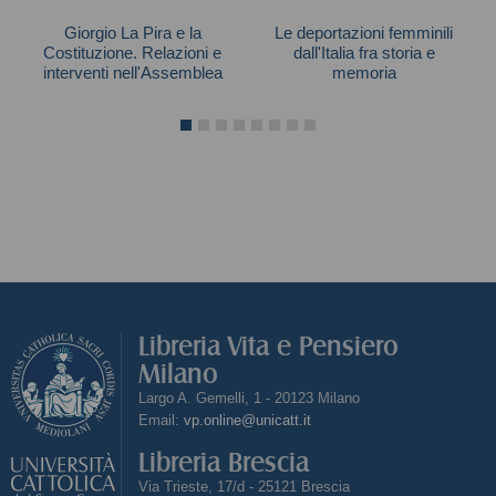
Giorgio La Pira e la
Le deportazioni femminili
Costituzione. Relazioni e
dall'Italia fra storia e
interventi nell'Assemblea
memoria
Costituente
Chiappano Alessandra
Libreria Vita e Pensiero
Milano
Largo A. Gemelli, 1 - 20123 Milano
Email:
vp.online@unicatt.it
Libreria Brescia
Via Trieste, 17/d - 25121 Brescia