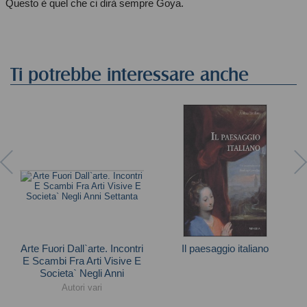
Questo è quel che ci dirà sempre Goya.
Ti potrebbe interessare anche
Arte Fuori Dall`arte. Incontri
Il paesaggio italiano
E Scambi Fra Arti Visive E
Andrea Emiliani
Societa` Negli Anni
Settanta
Autori vari