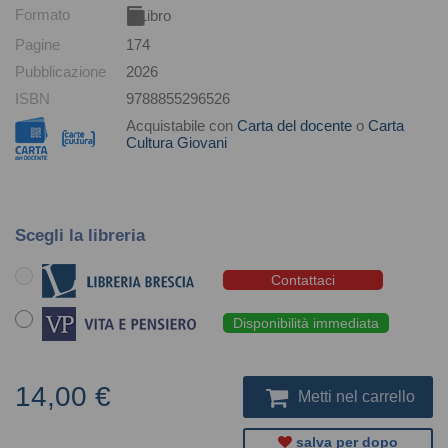
Formato
Libro
Pagine
174
Pubblicazione
2026
ISBN
9788855296526
Acquistabile con
Carta del docente
o
Carta
Cultura Giovani
Scegli la libreria
Contattaci
Disponibilità immediata
14,00 €
Metti nel carrello
salva per dopo