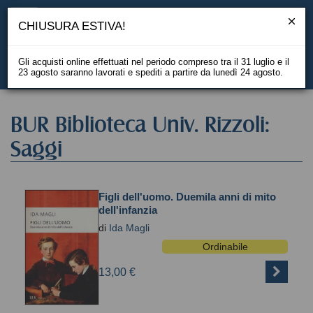
CHIUSURA ESTIVA!
Gli acquisti online effettuati nel periodo compreso tra il 31 luglio e il
23 agosto saranno lavorati e spediti a partire da lunedì 24 agosto.
EN
BUR Biblioteca Univ. Rizzoli:
Saggi
Figli dell'uomo. Duemila anni di mito
dell'infanzia
di
Ida Magli
Ordinabile
13,00 €