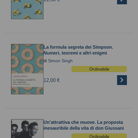
La formula segreta dei Simpson.
Numeri, teoremi e altri enigmi
di
Simon Singh
Ordinabile
12,00 €
Un'attrattiva che muove. La proposta
inesauribile della vita di don Giussani
Ordinabile