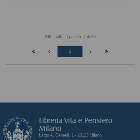
240
risultati | pagina:
2
di
20
2
Libreria Vita e Pensiero
Milano
Largo A. Gemelli, 1 - 20123 Milano