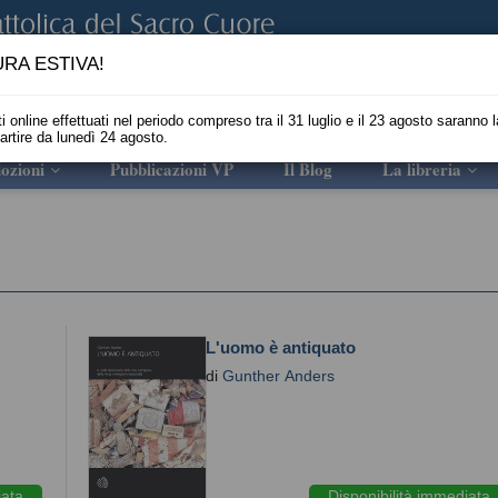
RA ESTIVA!
i online effettuati nel periodo compreso tra il 31 luglio e il 23 agosto saranno l
partire da lunedì 24 agosto.
ozioni
Pubblicazioni VP
Il Blog
La libreria
L'uomo è antiquato
di
Gunther Anders
iata
Disponibilità immediata