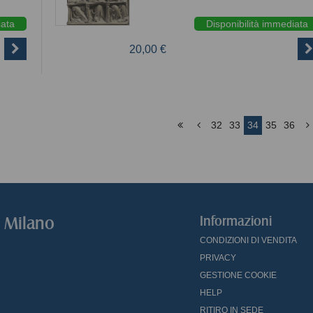
iata
Disponibilità immediata
20,00 €
32
33
34
35
36
o Milano
Informazioni
CONDIZIONI DI VENDITA
PRIVACY
GESTIONE COOKIE
HELP
RITIRO IN SEDE