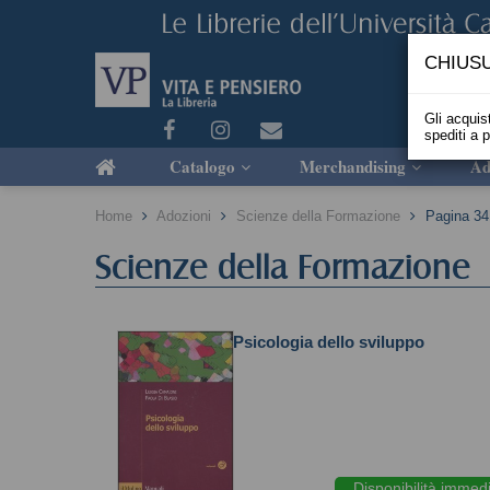
CHIUSU
Gli acquist
spediti a 
Catalogo
Merchandising
Ad
Home
Adozioni
Scienze della Formazione
Pagina 34
Scienze della Formazione
Psicologia dello sviluppo
Disponibilità immed