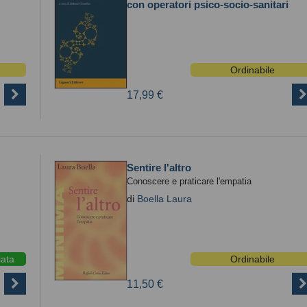
con operatori psico-socio-sanitari
Ordinabile
17,99 €
Sentire l'altro
Conoscere e praticare l'empatia
di
Boella Laura
iata
Ordinabile
11,50 €