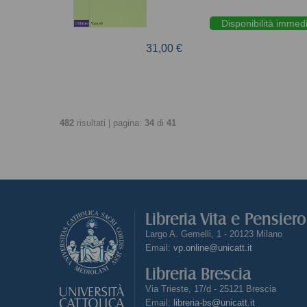
Disponibilità immed
31,00 €
482
risultati | pagina:
34
di
41
Libreria Vita e Pensier
Largo A. Gemelli, 1 - 20123 Milano
Email:
vp.online@unicatt.it
Libreria Brescia
Via Trieste, 17/d - 25121 Brescia
Email:
libreria-bs@unicatt.it