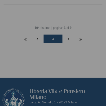
104
risultati | pagina:
3
di
9
3
Libreria Vita e Pensiero
Milano
Largo A. Gemelli, 1 - 20123 Milano